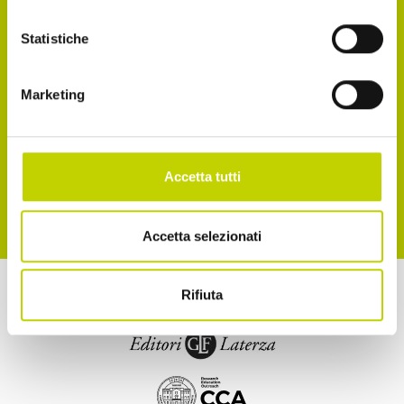
Accetto di ricevere comunicazioni, come
indicato nel punto 2.b dell'informativa ex art. 13
Statistiche
Reg. UE 2016/679
Marketing
Accetto la normativa sulla privacy
ISCRIVITI
Accetta tutti
Accetta selezionati
a cura di
Rifiuta