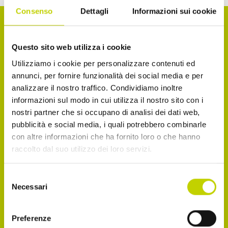
Consenso
Dettagli
Informazioni sui cookie
La Newsletter del Festival
Questo sito web utilizza i cookie
Utilizziamo i cookie per personalizzare contenuti ed
annunci, per fornire funzionalità dei social media e per
analizzare il nostro traffico. Condividiamo inoltre
Iscriviti alla Newsletter del Festival Internazionale
informazioni sul modo in cui utilizza il nostro sito con i
dell’Economia per essere sempre informato sulle
nostri partner che si occupano di analisi dei dati web,
novità e gli appuntamenti in agenda!
pubblicità e social media, i quali potrebbero combinarle
con altre informazioni che ha fornito loro o che hanno
Email
raccolto dal suo utilizzo dei loro servizi.
Selezione
Necessari
del
Dichiaro di avere più di 14 anni
consenso
Preferenze