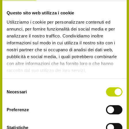
La Newsletter del Festival
Questo sito web utilizza i cookie
Utilizziamo i cookie per personalizzare contenuti ed
Iscriviti alla Newsletter del Festival Internazionale
annunci, per fornire funzionalità dei social media e per
dell’Economia per essere sempre informato sulle
analizzare il nostro traffico. Condividiamo inoltre
novità e gli appuntamenti in agenda!
informazioni sul modo in cui utilizza il nostro sito con i
nostri partner che si occupano di analisi dei dati web,
Email
pubblicità e social media, i quali potrebbero combinarle
con altre informazioni che ha fornito loro o che hanno
raccolto dal suo utilizzo dei loro servizi.
Dichiaro di avere più di 14 anni
Selezione
Necessari
del
consenso
Accetto di ricevere comunicazioni, come
indicato nel punto 2.b dell'informativa ex art. 13
Preferenze
Reg. UE 2016/679
Statistiche