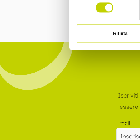
consenso
Rifiuta
Iscrivit
essere 
Email