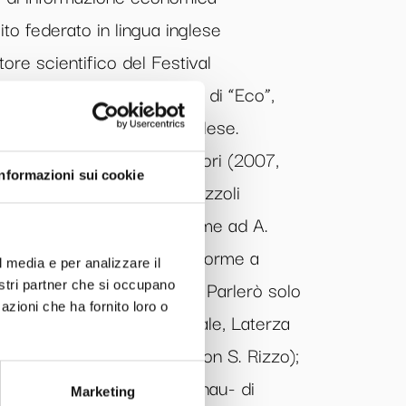
ito federato in lingua inglese
ore scientifico del Festival
nomia di Torino e Direttore di “Eco”,
ia in lingua italiana e inglese.
ano: Contro i giovani, Mondadori (2007,
Informazioni sui cookie
i non è uguale per tutti, Rizzoli
te (di cui è curatore assieme ad A.
rsità Bocconi (2010); Le riforme a
l media e per analizzare il
e (2011, con P. Garibaldi); Parlerò solo
nostri partner che si occupano
azioni che ha fornito loro o
12); Populismo e stato sociale, Laterza
 Stato, Feltrinelli (2020, con S. Rizzo);
pragmatico e un non so, Einau- di
Marketing