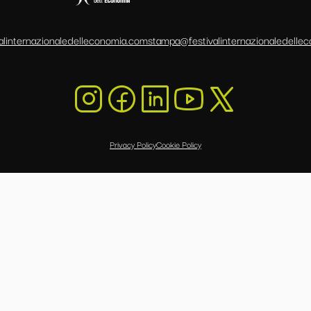
alinternazionaledelleconomia.com
stampa@festivalinternazionaledelle
Privacy Policy
Cookie Policy