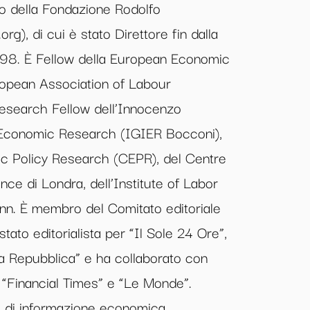
co della Fondazione Rodolfo
g), di cui è stato Direttore fin dalla
998. È Fellow della European Economic
ropean Association of Labour
Research Fellow dell’Innocenzo
r Economic Research (IGIER Bocconi),
c Policy Research (CEPR), del Centre
ce di Londra, dell’Institute of Labor
nn. È membro del Comitato editoriale
tato editorialista per “Il Sole 24 Ore”,
la Repubblica” e ha collaborato con
il “Financial Times” e “Le Monde”.
ito di informazione economica