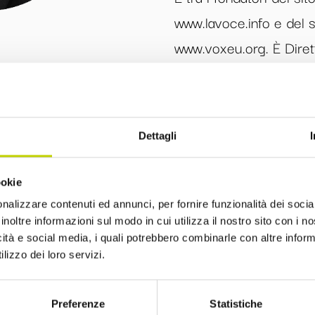
www.lavoce.info e del s
www.voxeu.org. È Dirett
Internazionale dell’Eco
nuovo mensile di econom
Tra i suoi libri in itali
Dettagli
con V. Galasso); La cris
(2009); Classe dirigen
ookie
Merlo e A. Prat), Unive
nalizzare contenuti ed annunci, per fornire funzionalità dei socia
costo zero, Chiareletter
inoltre informazioni sul modo in cui utilizza il nostro sito con i 
icità e social media, i quali potrebbero combinarle con altre inform
di calcio, il Mulino (20
lizzo dei loro servizi.
(2017); Riprendiamoci lo
Sì Vax. Dialogo tra un 
Preferenze
Statistiche