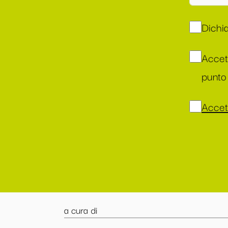
Dichia
Accet
punto 
Accett
a cura di