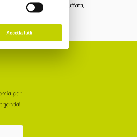
rgo); PNRR, La grande abbuffata,
 Perotti).
Accetta tutti
nomia per
 agenda!