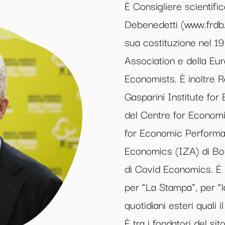
È Consigliere scientifi
Debenedetti (www.frdb.or
sua costituzione nel 1
Association e della Eu
Economists. È inoltre 
Gasparini Institute fo
del Centre for Economi
for Economic Performan
Economics (IZA) di Bo
di Covid Economics. È s
per “La Stampa”, per “
quotidiani esteri quali 
È tra i fondatori del s