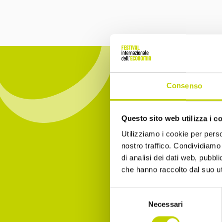
Consenso
Questo sito web utilizza i c
Iscrivit
Utilizziamo i cookie per perso
essere 
nostro traffico. Condividiamo 
di analisi dei dati web, pubbl
che hanno raccolto dal suo uti
Email
Selezione
Necessari
del
consenso