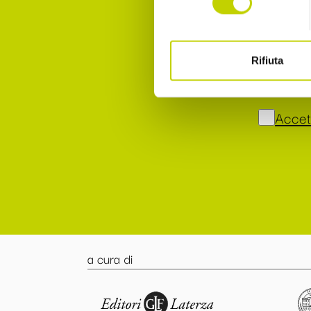
Dichia
Accet
Rifiuta
punto 
Accett
a cura di