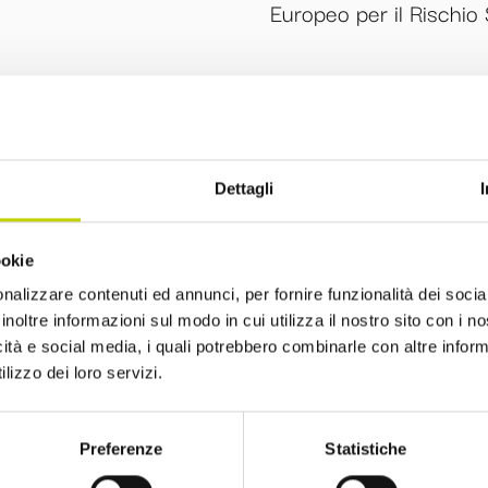
Europeo per il Rischio
La Newsletter del Festival
Dettagli
ookie
i alla Newsletter del Festival Internazionale dell’Eco
nalizzare contenuti ed annunci, per fornire funzionalità dei socia
sempre informato sulle novità e gli appuntamenti in
inoltre informazioni sul modo in cui utilizza il nostro sito con i 
icità e social media, i quali potrebbero combinarle con altre inform
lizzo dei loro servizi.
Preferenze
Statistiche