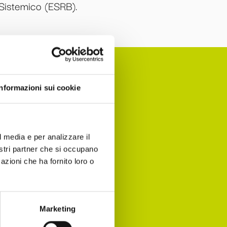
 Sistemico (ESRB).
Informazioni sui cookie
nomia per
l media e per analizzare il
 agenda!
nostri partner che si occupano
azioni che ha fornito loro o
Marketing