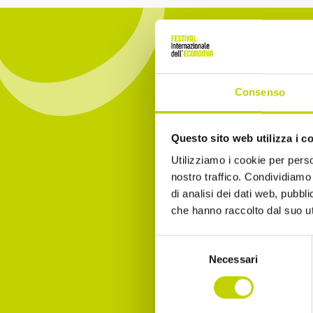
Consenso
Iscrivit
Questo sito web utilizza i c
essere 
Utilizziamo i cookie per perso
nostro traffico. Condividiamo 
Email
di analisi dei dati web, pubbl
che hanno raccolto dal suo uti
Selezione
Necessari
Dichia
del
consenso
Accet