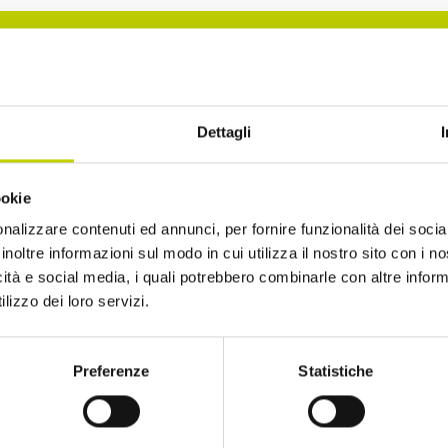
La Newsletter del Festival
Dettagli
i alla Newsletter del Festival Internazionale dell’Eco
ookie
sempre informato sulle novità e gli appuntamenti in
nalizzare contenuti ed annunci, per fornire funzionalità dei socia
inoltre informazioni sul modo in cui utilizza il nostro sito con i 
icità e social media, i quali potrebbero combinarle con altre inform
lizzo dei loro servizi.
Preferenze
Statistiche
ro di avere più di 14 anni
to di ricevere comunicazioni, come indicato nel