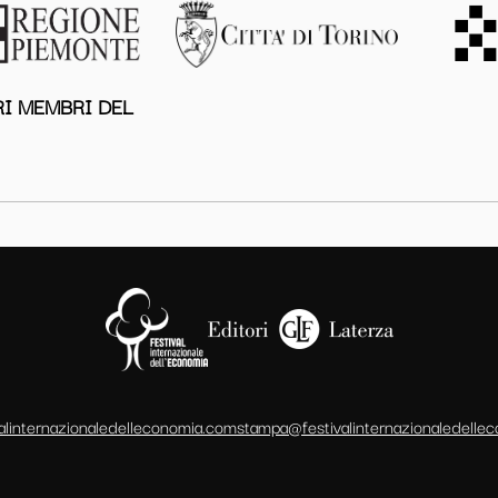
I MEMBRI DEL
alinternazionaledelleconomia.com
stampa@festivalinternazionaledelle