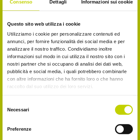
Consenso
Dettagli
Informazioni sui cookie
La Newsletter del Festival
Questo sito web utilizza i cookie
Utilizziamo i cookie per personalizzare contenuti ed
annunci, per fornire funzionalità dei social media e per
Iscriviti alla Newsletter del Festival Internazionale
analizzare il nostro traffico. Condividiamo inoltre
dell’Economia per essere sempre informato sulle
informazioni sul modo in cui utilizza il nostro sito con i
nostri partner che si occupano di analisi dei dati web,
novità e gli appuntamenti in agenda!
pubblicità e social media, i quali potrebbero combinarle
con altre informazioni che ha fornito loro o che hanno
Email
raccolto dal suo utilizzo dei loro servizi.
Selezione
Necessari
del
Dichiaro di avere più di 14 anni
consenso
Accetto di ricevere comunicazioni, come
Preferenze