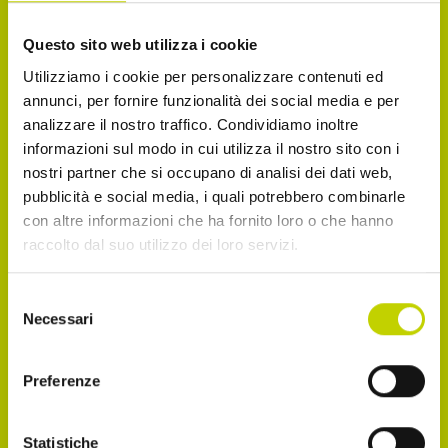
La Newsletter del Festival
Questo sito web utilizza i cookie
Utilizziamo i cookie per personalizzare contenuti ed
Iscriviti alla Newsletter del Festival Internazionale
annunci, per fornire funzionalità dei social media e per
dell’Economia per essere sempre informato sulle
analizzare il nostro traffico. Condividiamo inoltre
novità e gli appuntamenti in agenda!
informazioni sul modo in cui utilizza il nostro sito con i
nostri partner che si occupano di analisi dei dati web,
Email
pubblicità e social media, i quali potrebbero combinarle
con altre informazioni che ha fornito loro o che hanno
raccolto dal suo utilizzo dei loro servizi.
Dichiaro di avere più di 14 anni
Selezione
Necessari
del
consenso
Accetto di ricevere comunicazioni, come
indicato nel punto 2.b dell'informativa ex art. 13
Preferenze
Reg. UE 2016/679
Statistiche