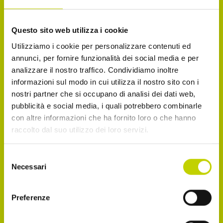
La Newsletter del Festival
Questo sito web utilizza i cookie
Utilizziamo i cookie per personalizzare contenuti ed
Iscriviti alla Newsletter del Festival Internazionale
annunci, per fornire funzionalità dei social media e per
analizzare il nostro traffico. Condividiamo inoltre
dell’Economia per essere sempre informato sulle
informazioni sul modo in cui utilizza il nostro sito con i
novità e gli appuntamenti in agenda!
nostri partner che si occupano di analisi dei dati web,
pubblicità e social media, i quali potrebbero combinarle
Email
con altre informazioni che ha fornito loro o che hanno
raccolto dal suo utilizzo dei loro servizi.
Selezione
Dichiaro di avere più di 14 anni
Necessari
del
consenso
Accetto di ricevere comunicazioni, come
Preferenze
indicato nel punto 2.b dell'informativa ex art. 13