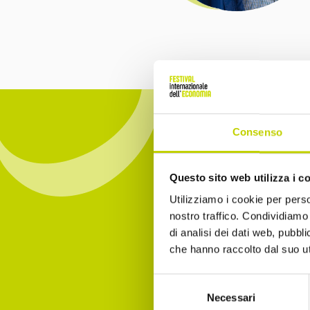
Consenso
Questo sito web utilizza i c
Utilizziamo i cookie per perso
Iscrivit
nostro traffico. Condividiamo 
essere 
di analisi dei dati web, pubbl
che hanno raccolto dal suo uti
Email
Selezione
Necessari
del