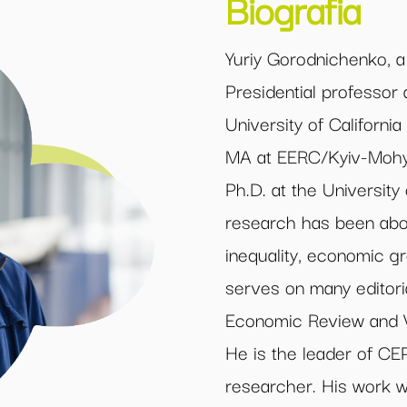
Biografia
Yuriy Gorodnichenko, a
Presidential professor
University of Californi
MA at EERC/Kyiv-Mohyl
Ph.D. at the University 
research has been abou
inequality, economic gr
serves on many editori
Economic Review and Vo
He is the leader of CEPR
researcher. His work w