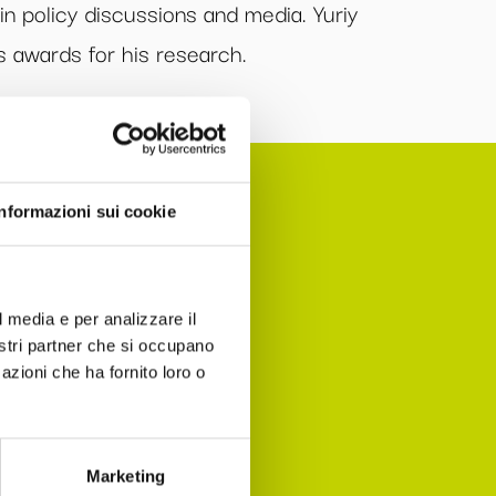
in policy discussions and media. Yuriy
 awards for his research.
Informazioni sui cookie
l media e per analizzare il
nomia per
nostri partner che si occupano
 agenda!
azioni che ha fornito loro o
Marketing