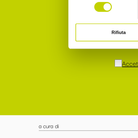
consenso
Dichia
Accet
Rifiuta
punto 
Accett
a cura di