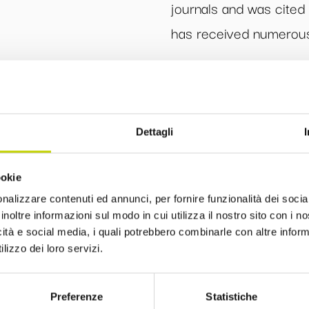
journals and was cited 
has received numerous
Dettagli
La Newsletter del Festival
ookie
nalizzare contenuti ed annunci, per fornire funzionalità dei socia
i alla Newsletter del Festival Internazionale dell’Eco
inoltre informazioni sul modo in cui utilizza il nostro sito con i 
sempre informato sulle novità e gli appuntamenti in
icità e social media, i quali potrebbero combinarle con altre inform
lizzo dei loro servizi.
Preferenze
Statistiche