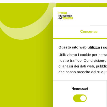
Consenso
Iscrivit
Questo sito web utilizza i c
essere 
Utilizziamo i cookie per perso
nostro traffico. Condividiamo 
Email
di analisi dei dati web, pubbl
che hanno raccolto dal suo uti
Selezione
Necessari
Dichia
del
consenso
Accet