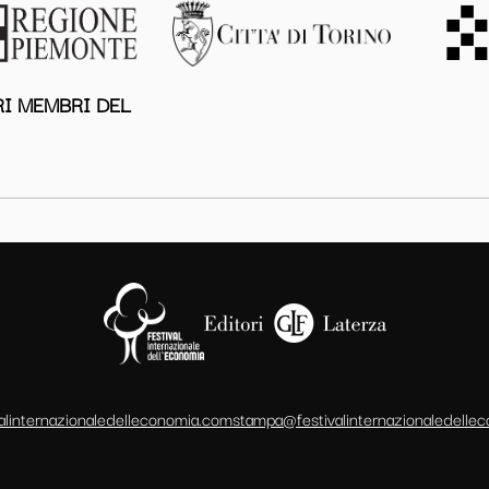
I MEMBRI DEL
alinternazionaledelleconomia.com
stampa@festivalinternazionaledelle