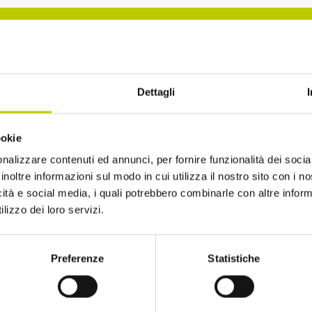
La Newsletter del Festival
Dettagli
i alla Newsletter del Festival Internazionale dell’Eco
ookie
sempre informato sulle novità e gli appuntamenti in
nalizzare contenuti ed annunci, per fornire funzionalità dei socia
inoltre informazioni sul modo in cui utilizza il nostro sito con i 
icità e social media, i quali potrebbero combinarle con altre inform
lizzo dei loro servizi.
Preferenze
Statistiche
ro di avere più di 14 anni
to di ricevere comunicazioni, come indicato nel