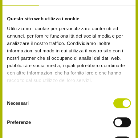
La Newsletter del Festival
Questo sito web utilizza i cookie
Utilizziamo i cookie per personalizzare contenuti ed
Iscriviti alla Newsletter del Festival Internazionale
annunci, per fornire funzionalità dei social media e per
analizzare il nostro traffico. Condividiamo inoltre
dell’Economia per essere sempre informato sulle
informazioni sul modo in cui utilizza il nostro sito con i
novità e gli appuntamenti in agenda!
nostri partner che si occupano di analisi dei dati web,
pubblicità e social media, i quali potrebbero combinarle
Email
con altre informazioni che ha fornito loro o che hanno
raccolto dal suo utilizzo dei loro servizi.
Selezione
Dichiaro di avere più di 14 anni
Necessari
del
consenso
Accetto di ricevere comunicazioni, come
Preferenze
indicato nel punto 2.b dell'informativa ex art. 13