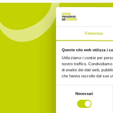
Consenso
Iscrivit
Questo sito web utilizza i c
essere 
Utilizziamo i cookie per perso
nostro traffico. Condividiamo 
Email
di analisi dei dati web, pubbl
che hanno raccolto dal suo uti
Selezione
Necessari
Dichia
del
consenso
Accet