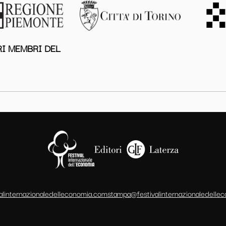
I MEMBRI DEL
alinternazionaledelleconomia.com
stampa@festivalinternazionaledelle