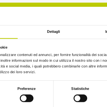
La Newsletter del Festival
Dettagli
i alla Newsletter del Festival Internazionale dell’Eco
ookie
sempre informato sulle novità e gli appuntamenti in
nalizzare contenuti ed annunci, per fornire funzionalità dei socia
inoltre informazioni sul modo in cui utilizza il nostro sito con i 
icità e social media, i quali potrebbero combinarle con altre inform
lizzo dei loro servizi.
Preferenze
Statistiche
ro di avere più di 14 anni
to di ricevere comunicazioni, come indicato nel