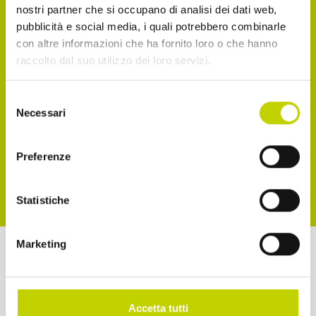
nostri partner che si occupano di analisi dei dati web,
Accetto di ricevere comunicazioni, come
pubblicità e social media, i quali potrebbero combinarle
con altre informazioni che ha fornito loro o che hanno
indicato nel punto 2.b dell'informativa ex art. 13
raccolto dal suo utilizzo dei loro servizi.
Reg. UE 2016/679
Selezione
Accetto la normativa sulla privacy
Necessari
del
consenso
ISCRIVITI
Preferenze
Statistiche
Marketing
a cura di
Accetta tutti