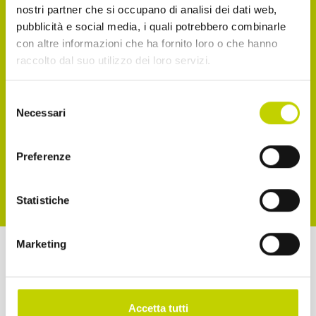
nostri partner che si occupano di analisi dei dati web,
Accetto di ricevere comunicazioni, come
pubblicità e social media, i quali potrebbero combinarle
con altre informazioni che ha fornito loro o che hanno
indicato nel punto 2.b dell'informativa ex art. 13
raccolto dal suo utilizzo dei loro servizi.
Reg. UE 2016/679
Selezione
Accetto la normativa sulla privacy
Necessari
del
consenso
ISCRIVITI
Preferenze
Statistiche
Marketing
a cura di
Accetta tutti