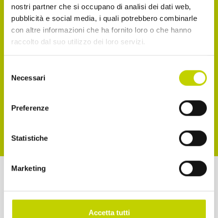
nostri partner che si occupano di analisi dei dati web,
Accetto di ricevere comunicazioni, come
pubblicità e social media, i quali potrebbero combinarle
con altre informazioni che ha fornito loro o che hanno
indicato nel punto 2.b dell'informativa ex art. 13
raccolto dal suo utilizzo dei loro servizi.
Reg. UE 2016/679
Selezione
Accetto la normativa sulla privacy
Necessari
del
consenso
ISCRIVITI
Preferenze
Statistiche
Marketing
a cura di
Accetta tutti