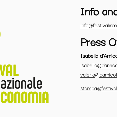
Info and
info@festivalin
Press O
Isabella d’Amic
isabella@damic
valeria@damico
stampa@festival