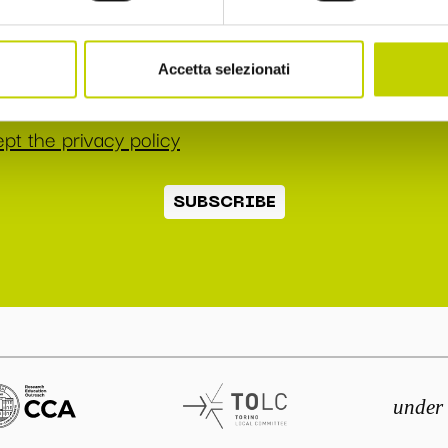
ee to receive communications, as indicated in point
 the information pursuant to art. 13 EU Reg.
Accetta selezionati
/679
pt the privacy policy
SUBSCRIBE
under 