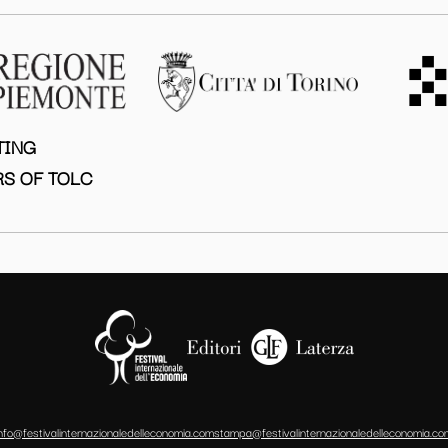
TING
S OF TOLC
info@festivalinternazionaledelleconomia.com
stampa@festivalinternazionaledelleconomia.co