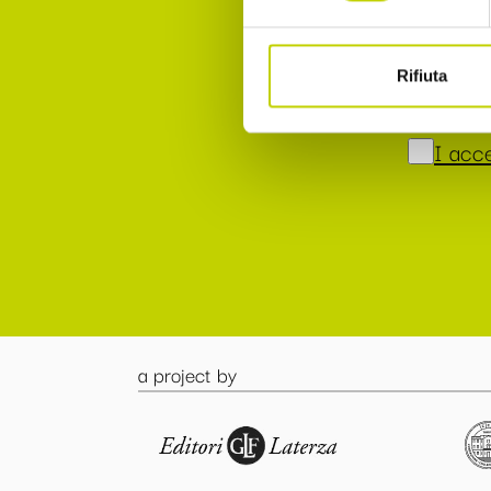
I agr
2.b of
Rifiuta
2016
I acce
a project by