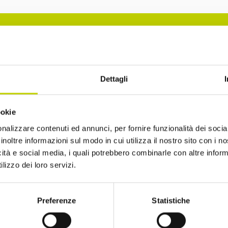
The Festival’s Newsletter
Dettagli
scribe to the newsletter of the International Festiva
ookie
ics to remain up to date with news and upcoming 
nalizzare contenuti ed annunci, per fornire funzionalità dei socia
inoltre informazioni sul modo in cui utilizza il nostro sito con i 
icità e social media, i quali potrebbero combinarle con altre inform
lizzo dei loro servizi.
lare that I am over 14 years of age
Preferenze
Statistiche