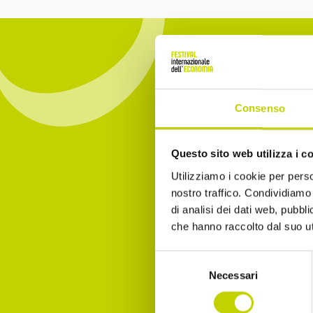
Consenso
Sub
Questo sito web utilizza i c
Econom
Utilizziamo i cookie per perso
nostro traffico. Condividiamo 
Email
di analisi dei dati web, pubbl
che hanno raccolto dal suo uti
Selezione
I dec
Necessari
del
consenso