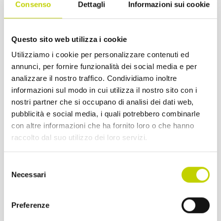
Il percorso è gratuito e aperto
Consenso
Dettagli
Informazioni sui cookie
under 30. Non sono richieste
competenze tecniche pregresse,
Questo sito web utilizza i cookie
ma curiosità per i dati, interesse
Utilizziamo i cookie per personalizzare contenuti ed
per i temi del welfare e voglia di
annunci, per fornire funzionalità dei social media e per
sperimentare con i linguaggi della
analizzare il nostro traffico. Condividiamo inoltre
informazioni sul modo in cui utilizza il nostro sito con i
comunicazione digitale.
nostri partner che si occupano di analisi dei dati web,
pubblicità e social media, i quali potrebbero combinarle
Calendario degli incontri
con altre informazioni che ha fornito loro o che hanno
16 giugno — Leggere i dati sul
raccolto dal suo utilizzo dei loro servizi.
welfare
23 giugno — Trovare la storia e
Selezione
Necessari
del
progettare un contenuto
consenso
30 giugno — Scegliere un
Preferenze
linguaggio e gli strumenti