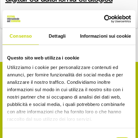
…
Consenso
Dettagli
Informazioni sui cookie
Questo sito web utilizza i cookie
Utilizziamo i cookie per personalizzare contenuti ed
annunci, per fornire funzionalità dei social media e per
analizzare il nostro traffico. Condividiamo inoltre
La Newsletter del Festival
informazioni sul modo in cui utilizza il nostro sito con i
nostri partner che si occupano di analisi dei dati web,
pubblicità e social media, i quali potrebbero combinarle
Iscriviti alla Newsletter del Festival Internazionale
con altre informazioni che ha fornito loro o che hanno
raccolto dal suo utilizzo dei loro servizi.
dell’Economia per essere sempre informato sulle
novità e gli appuntamenti in agenda!
Selezione