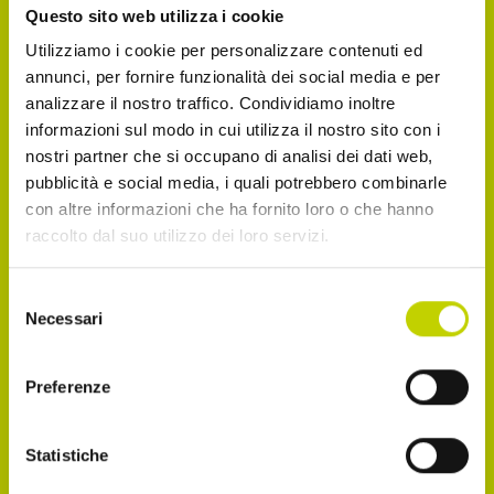
Questo sito web utilizza i cookie
Iscriviti alla Newsletter del Festival Internazionale
Utilizziamo i cookie per personalizzare contenuti ed
dell’Economia per essere sempre informato sulle
annunci, per fornire funzionalità dei social media e per
novità e gli appuntamenti in agenda!
analizzare il nostro traffico. Condividiamo inoltre
informazioni sul modo in cui utilizza il nostro sito con i
Email
nostri partner che si occupano di analisi dei dati web,
pubblicità e social media, i quali potrebbero combinarle
con altre informazioni che ha fornito loro o che hanno
raccolto dal suo utilizzo dei loro servizi.
Dichiaro di avere più di 14 anni
Selezione
Accetto di ricevere comunicazioni, come
Necessari
del
consenso
indicato nel punto 2.b dell'informativa ex art. 13
Preferenze
Reg. UE 2016/679
Accetto la normativa sulla privacy
Statistiche