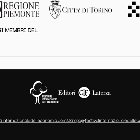
I MEMBRI DEL
alinternazionaledelleconomia.com
stampa@festivalinternazionaledelle