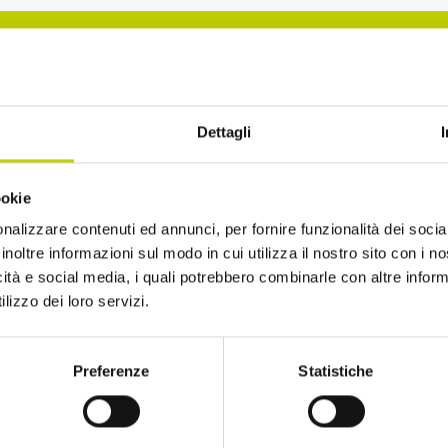
La Newsletter del Festival
Dettagli
i alla Newsletter del Festival Internazionale dell’Eco
ookie
sempre informato sulle novità e gli appuntamenti in
nalizzare contenuti ed annunci, per fornire funzionalità dei socia
inoltre informazioni sul modo in cui utilizza il nostro sito con i 
icità e social media, i quali potrebbero combinarle con altre inform
lizzo dei loro servizi.
Preferenze
Statistiche
ro di avere più di 14 anni
to di ricevere comunicazioni, come indicato nel