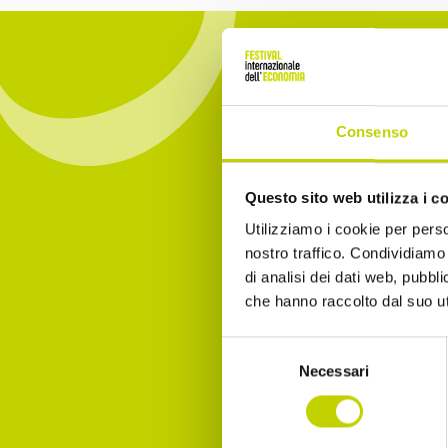
Consenso
Iscrivit
Questo sito web utilizza i c
essere 
Utilizziamo i cookie per perso
nostro traffico. Condividiamo 
Email
di analisi dei dati web, pubbl
che hanno raccolto dal suo uti
Selezione
Necessari
Dichia
del
consenso
Accet