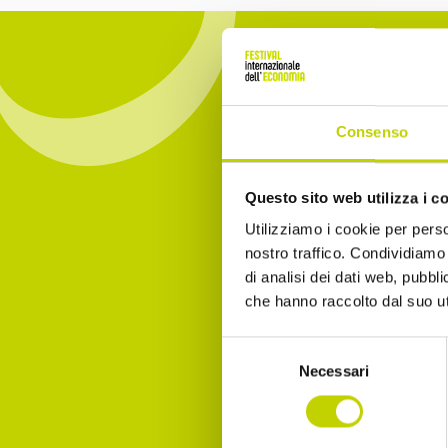
Consenso
Iscrivit
Questo sito web utilizza i c
essere 
Utilizziamo i cookie per perso
nostro traffico. Condividiamo 
Email
di analisi dei dati web, pubbl
che hanno raccolto dal suo uti
Selezione
Necessari
Dichia
del
consenso
Accet