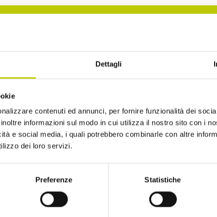
La Newsletter del Festival
Dettagli
i alla Newsletter del Festival Internazionale dell’Eco
ookie
sempre informato sulle novità e gli appuntamenti in
nalizzare contenuti ed annunci, per fornire funzionalità dei socia
inoltre informazioni sul modo in cui utilizza il nostro sito con i 
icità e social media, i quali potrebbero combinarle con altre inform
lizzo dei loro servizi.
Preferenze
Statistiche
ro di avere più di 14 anni
to di ricevere comunicazioni, come indicato nel