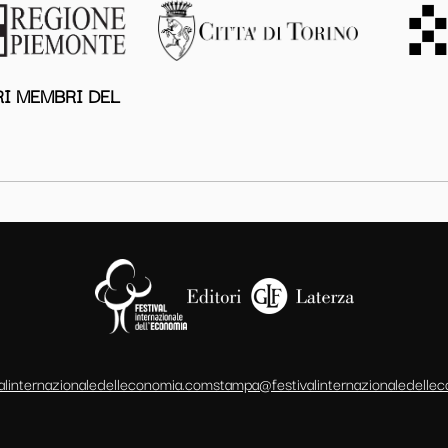
I MEMBRI DEL
alinternazionaledelleconomia.com
stampa@festivalinternazionaledelle