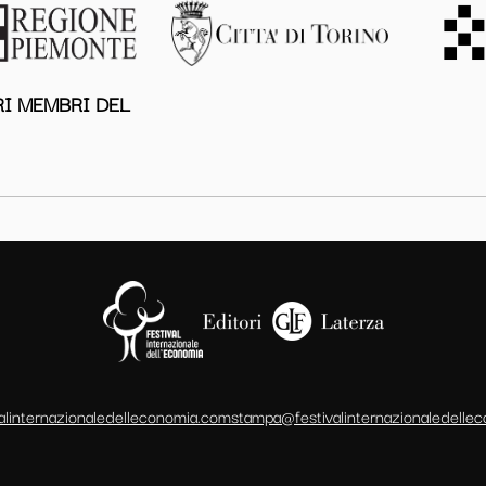
I MEMBRI DEL
alinternazionaledelleconomia.com
stampa@festivalinternazionaledelle