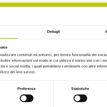
La Newsletter del Festival
Dettagli
i alla Newsletter del Festival Internazionale dell’Eco
ookie
sempre informato sulle novità e gli appuntamenti in
nalizzare contenuti ed annunci, per fornire funzionalità dei socia
inoltre informazioni sul modo in cui utilizza il nostro sito con i 
icità e social media, i quali potrebbero combinarle con altre inform
lizzo dei loro servizi.
Preferenze
Statistiche
ro di avere più di 14 anni
to di ricevere comunicazioni, come indicato nel