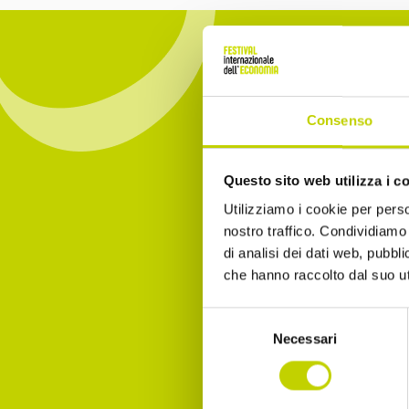
Consenso
Iscrivit
Questo sito web utilizza i c
essere 
Utilizziamo i cookie per perso
nostro traffico. Condividiamo 
Email
di analisi dei dati web, pubbl
che hanno raccolto dal suo uti
Selezione
Necessari
Dichia
del
consenso
Accet