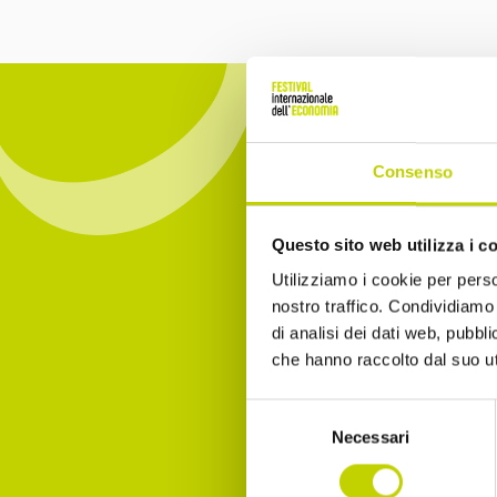
Consenso
Iscrivit
Questo sito web utilizza i c
Utilizziamo i cookie per perso
essere 
nostro traffico. Condividiamo 
di analisi dei dati web, pubbl
Email
che hanno raccolto dal suo uti
Selezione
Necessari
del
Dichia
consenso