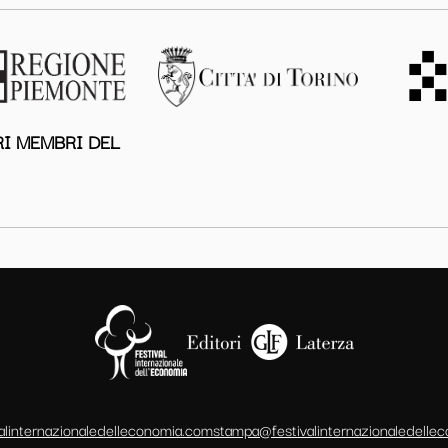
I MEMBRI DEL
alinternazionaledelleconomia.com
stampa@festivalinternazionaledelle