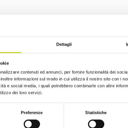
La Newsletter del Festival
Dettagli
i alla Newsletter del Festival Internazionale dell’Eco
ookie
nalizzare contenuti ed annunci, per fornire funzionalità dei socia
sempre informato sulle novità e gli appuntamenti in
inoltre informazioni sul modo in cui utilizza il nostro sito con i 
icità e social media, i quali potrebbero combinarle con altre inform
lizzo dei loro servizi.
Preferenze
Statistiche
ro di avere più di 14 anni