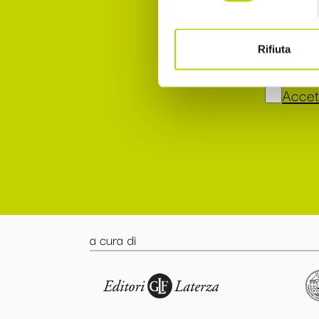
Accet
punto 
Rifiuta
Accett
a cura di