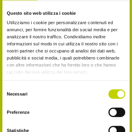
La Newsletter del Festival
Questo sito web utilizza i cookie
Utilizziamo i cookie per personalizzare contenuti ed
Iscriviti alla Newsletter del Festival Internazionale
annunci, per fornire funzionalità dei social media e per
dell’Economia per essere sempre informato sulle
analizzare il nostro traffico. Condividiamo inoltre
novità e gli appuntamenti in agenda!
informazioni sul modo in cui utilizza il nostro sito con i
nostri partner che si occupano di analisi dei dati web,
Email
pubblicità e social media, i quali potrebbero combinarle
con altre informazioni che ha fornito loro o che hanno
raccolto dal suo utilizzo dei loro servizi.
Dichiaro di avere più di 14 anni
Selezione
Necessari
del
consenso
Accetto di ricevere comunicazioni, come
indicato nel punto 2.b dell'informativa ex art. 13
Preferenze
Reg. UE 2016/679
Statistiche