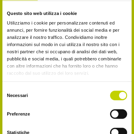
La Newsletter del Festival
Questo sito web utilizza i cookie
Utilizziamo i cookie per personalizzare contenuti ed
Iscriviti alla Newsletter del Festival Internazionale
annunci, per fornire funzionalità dei social media e per
dell’Economia per essere sempre informato sulle
analizzare il nostro traffico. Condividiamo inoltre
novità e gli appuntamenti in agenda!
informazioni sul modo in cui utilizza il nostro sito con i
nostri partner che si occupano di analisi dei dati web,
Email
pubblicità e social media, i quali potrebbero combinarle
con altre informazioni che ha fornito loro o che hanno
raccolto dal suo utilizzo dei loro servizi.
Dichiaro di avere più di 14 anni
Selezione
Necessari
del
consenso
Accetto di ricevere comunicazioni, come
indicato nel punto 2.b dell'informativa ex art. 13
Preferenze
Reg. UE 2016/679
Statistiche