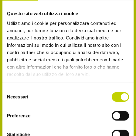
La Newsletter del Festival
Questo sito web utilizza i cookie
Utilizziamo i cookie per personalizzare contenuti ed
Iscriviti alla Newsletter del Festival Internazionale
annunci, per fornire funzionalità dei social media e per
dell’Economia per essere sempre informato sulle
analizzare il nostro traffico. Condividiamo inoltre
novità e gli appuntamenti in agenda!
informazioni sul modo in cui utilizza il nostro sito con i
nostri partner che si occupano di analisi dei dati web,
Email
pubblicità e social media, i quali potrebbero combinarle
con altre informazioni che ha fornito loro o che hanno
raccolto dal suo utilizzo dei loro servizi.
Dichiaro di avere più di 14 anni
Selezione
Necessari
del
consenso
Accetto di ricevere comunicazioni, come
indicato nel punto 2.b dell'informativa ex art. 13
Preferenze
Reg. UE 2016/679
Statistiche