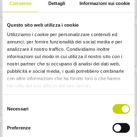
…
Consenso
Dettagli
Informazioni sui cookie
Questo sito web utilizza i cookie
CCA Summer School
Utilizziamo i cookie per personalizzare contenuti ed
annunci, per fornire funzionalità dei social media e per
analizzare il nostro traffico. Condividiamo inoltre
…
informazioni sul modo in cui utilizza il nostro sito con i
nostri partner che si occupano di analisi dei dati web,
pubblicità e social media, i quali potrebbero combinarle
con altre informazioni che ha fornito loro o che hanno
Una breve storia del monopsonio
raccolto dal suo utilizzo dei loro servizi.
…
Selezione
Necessari
del
consenso
Preferenze
Una storia della ricchezza