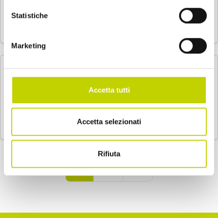
Statistiche
…
Marketing
La povertà nella società
dell’opulenza
Accetta tutti
…
Accetta selezionati
Rifiuta
Navigazione articoli
1
2
»