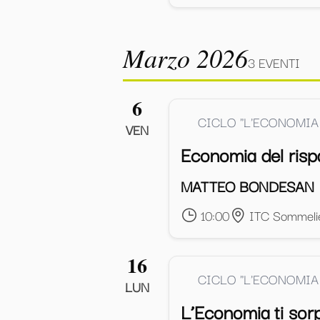
Marzo 2026
3 EVENTI
6
CICLO "L'ECONOMIA
VEN
Economia del rispar
MATTEO BONDESAN
10:00
ITC Sommeli
16
CICLO "L'ECONOMIA
LUN
L’Economia ti sorp