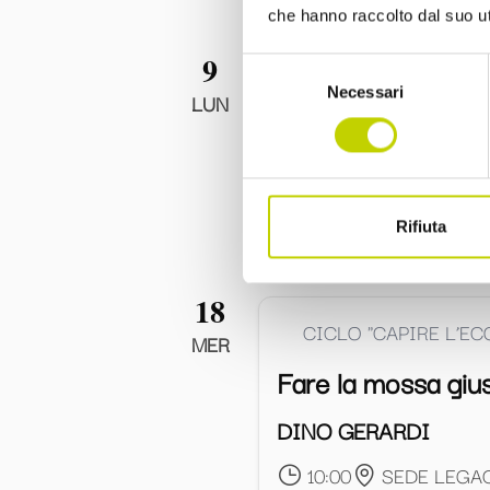
che hanno raccolto dal suo uti
9
Selezione
CICLO "CAPIRE L’E
Necessari
del
LUN
consenso
L’industria italian
DAVIDE VANNONI
Rifiuta
08:00
IIS AVOGA
18
CICLO "CAPIRE L’E
MER
Fare la mossa gius
DINO GERARDI
10:00
SEDE LEGAC