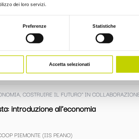
lizzo dei loro servizi.
CONOMIA, COSTRUIRE IL FUTURO"IN COLLABORAZION
Preferenze
Statistiche
a nel contesto globale
Accetta selezionati
DRO
CONOMIA, COSTRUIRE IL FUTURO" IN COLLABORAZIO
ta: introduzione all’economia
OOP PIEMONTE (IIS PEANO)