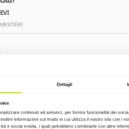
EVI
 MESTIERI
I
 È OVUNQUE" IN COLLABORAZIONE CON UNIONE INDU
Dettagli
mpetizione e dilemmi: uno sguardo sul m
a dei giochi
ookie
nalizzare contenuti ed annunci, per fornire funzionalità dei socia
inoltre informazioni sul modo in cui utilizza il nostro sito con i 
io
icità e social media, i quali potrebbero combinarle con altre inform