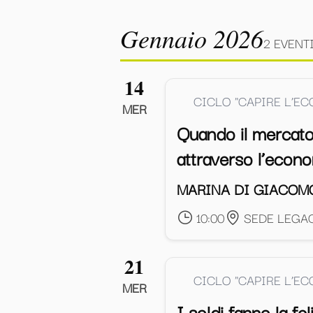
Gennaio 2026
2 EVENT
14
CICLO "CAPIRE L’E
MER
Quando il mercato
attraverso l’econ
MARINA DI GIACOM
10:00
SEDE LEGAC
21
CICLO "CAPIRE L’E
MER
I soldi fanno la fel