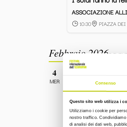
ASSOCIAZIONE ALLI
10:30
PIAZZA DEI
Febbraio 2026
5 EVENT
4
CICLO "L'ECONOMIA
MER
Consenso
Cooperazione, co
attraverso la teori
Questo sito web utilizza i c
Utilizziamo i cookie per perso
ANDREA GALLICE
nostro traffico. Condividiamo 
10:00
Liceo D'Azegl
di analisi dei dati web, pubbl