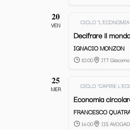
20
CICLO "L'ECONOMIA
VEN
Decifrare il mon
IGNACIO MONZON
10:00
ITT Giacomo
25
CICLO "CAPIRE L'E
MER
Economia circolare
FRANCESCO QUATR
14:00
IIS AVOGA