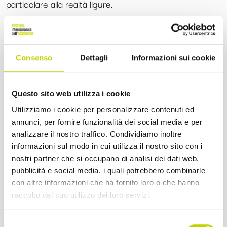
particolare alla realtà ligure.
All’incontro parteciperanno la
Sindaca di Genova Silvia
Salis
, il
Direttore Scientifico
del Festival
Tito Boeri
, il
Segretario Generale della Fondazione Compagnia di
Consenso
Dettagli
Informazioni sui cookie
San Paolo Alberto Anfossi
, il
Presidente della Camera
di Commercio di Genova Luigi Attanasio
, il
Questo sito web utilizza i cookie
coordinatore del TOLC
– Torino Local Committee
Utilizziamo i cookie per personalizzare contenuti ed
annunci, per fornire funzionalità dei social media e per
Pietro Garibaldi
e il
Direttore Generale del Patronato
analizzare il nostro traffico. Condividiamo inoltre
Epasa-Itaco Valter Marani
. Modera
Marta
informazioni sul modo in cui utilizza il nostro sito con i
Buonadonna
, giornalista del TGR Liguria.
nostri partner che si occupano di analisi dei dati web,
pubblicità e social media, i quali potrebbero combinarle
Lunedì 22 giugno 2026 | Ore 17.00
con altre informazioni che ha fornito loro o che hanno
raccolto dal suo utilizzo dei loro servizi.
Palazzo Tobia Pallavicino
—
Camera di
Commercio di Genova | Via Garibaldi 4
Selezione