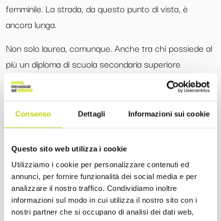
femminile. La strada, da questo punto di vista, è
ancora lunga.
Non solo laurea, comunque. Anche tra chi possiede al
più un diploma di scuola secondaria superiore
l’incidenza dei rapporti di lavoro a orario ridotto è
diminuita, seppure in misura più contenuta; la crescita
della quota di contratti a termine si è attenuata.
Consenso
Dettagli
Informazioni sui cookie
Questo fa sì – ragiona Bankitalia – che “
in prospettiva il
calo della popolazione e il suo progressivo
Questo sito web utilizza i cookie
invecchiamento potrebbero
contribuire a
garantire
Utilizziamo i cookie per personalizzare contenuti ed
annunci, per fornire funzionalità dei social media e per
migliori condizioni occupazionali e retributive ai giovani
,
analizzare il nostro traffico. Condividiamo inoltre
che diventeranno meno numerosi e mediamente più
informazioni sul modo in cui utilizza il nostro sito con i
istruiti”.
nostri partner che si occupano di analisi dei dati web,