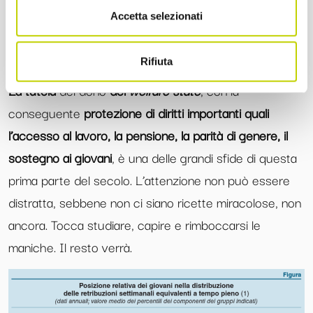
favoriscano la transizione tecnologica
, tenendo a bada
Accetta selezionati
gli effetti potenzialmente perniciosi dell’IA.
Rifiuta
Resta un quadro incerto
, per quanto non disperante.
La tutela
del dono
del
welfare state
, con la
conseguente
protezione di diritti importanti quali
l’accesso al lavoro, la pensione, la parità di genere, il
sostegno ai giovani
, è una delle grandi sfide di questa
prima parte del secolo. L’attenzione non può essere
distratta, sebbene non ci siano ricette miracolose, non
ancora. Tocca studiare, capire e rimboccarsi le
maniche. Il resto verrà.